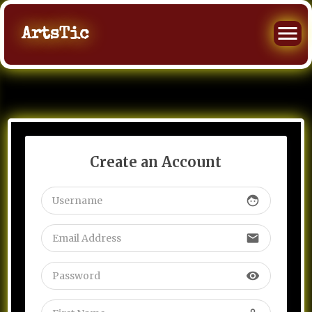
mostbet_nnkn
:
mostbet
ArtsTic
Apple Pay
[url=mostbet85803.icu]mos
tbet Apple Pay[/url]
AutoQuelve
:
Всем привет!
Кто из Красного Села /
Красносельского района —
подскажите, куда лучше пойти
учиться на права? Я вот
остановился на автошколе
Create an Account
«Автомобилист». У них свой
автодром рядом с классами,
теория + практика, можно на
face
механике и на автомате. Есть
вечерние группы и обучение в
выходные — удобно, если
email
работаешь. По цене адекватно,
оплату можно поэтапно.
visibility
Готовят к экзамену в ГИБДД,
не просто «отсидели часы».
Официальный сайт: