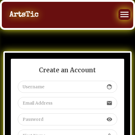
цифровая торговля. На этом
маркетплейсе нет места суете.
ArtsTic
Ты погружаешься в каталог,
как в теплую ванну, и этот
неспешный, вдумчивый выбор
приносит глубокое, почти
физическое удовольствие.
ВХОД НА DARKNET РЫНОК
MEGA МАРКЕТ Платформа
MEGA использует
многоуровневую систему
Create an Account
учётных записей, разделяя
права и возможности разных
категорий участников.
face
Отдельные функции доступны
только после подтверждения
благонадёжности через
email
активность и рекомендации. На
MEGA сконцентрированы
предложения, охватывающие
visibility
практически все категории
нелегального рынка.