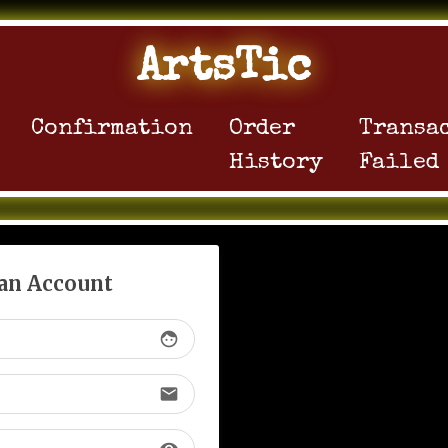
ArtsTic
Confirmation
Order
Transa
History
Failed
 an Account
face
email