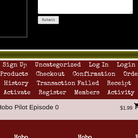
Sign Up
Uncategorized
Log In
Login
Products
Checkout
Confirmation
Orde
History
Transaction Failed
Receipt
Activate
Register
Members
Activity
Hobo Pilot Episode 0
$1.99
Hobo
Hobo