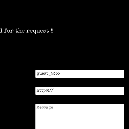
 for the request !!
Name
URL
Message