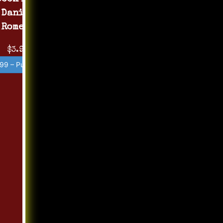
Daniel
Romero
$3.99
99 – Purchase