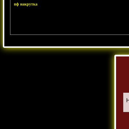
пф накрутка
:
Профессиональный сервис по улучшению
поведенческих факторов для сайтов любой тематики. Мы
предлагаем: пф накрутка Наши алгоритмы обеспечивают
естественное поведение посетителей и рост доверия
поисковых систем к вашему ресурсу!