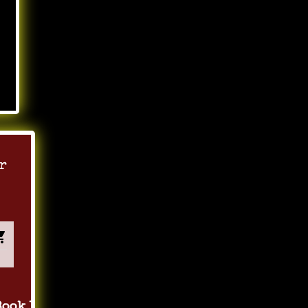
r
Book 1 by