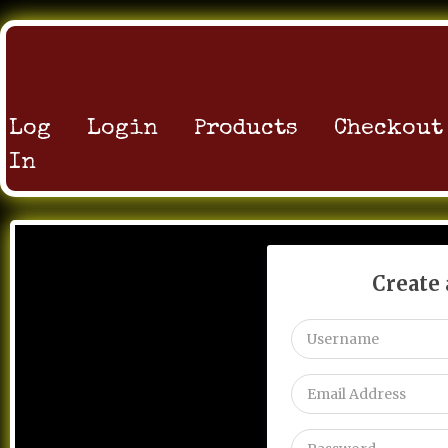
поведенческих факторов яндекс Запускай трафик,
улучшай поведенку и обгоняй конкурентов уже сегодня!
Homer
:
Wow, fantastic weblog layout! How
lengthy have you ever been blogging for? you
make running a blog look easy. The whole look
of your website is excellent, as smartly as the
Log
Login
Products
Checkout
content material!
In
s3.amazonaws.com
:
blackjack strategy chart
пф накрутка
:
Для интернет-магазина поведенческие
факторы критичны — они влияют на продажи. Мы
поможем с: накрутка кликов Увеличиваем глубину
просмотра, время на сайте и конверсию!
Create
поведенческие факторы
:
Профессиональный сервис по
улучшению поведенческих факторов для сайтов любой
тематики. Мы предлагаем: накрутка поведенческого
фактора Наши алгоритмы обеспечивают естественное
поведение посетителей и рост доверия поисковых систем
к вашему ресурсу!
Henrybob
:
anchor
[url=
https://martianwallet.ai
]martian