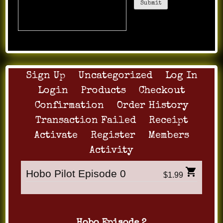
Красном Селе — может
пригодится.
Sign Up
Uncategorized
Log In
Login
Products
Checkout
Confirmation
Order History
Transaction Failed
Receipt
Activate
Register
Members
Activity
Hobo Pilot Episode 0
$1.99