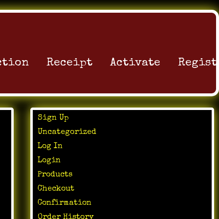
ction
Receipt
Activate
Regist
Sign Up
Uncategorized
Log In
Login
Products
Checkout
Confirmation
Order History