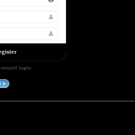
visibility
perm_identity
perm_identity
account? Login